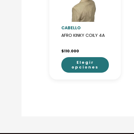
CABELLO
AFRO KINKY COILY 4A
$
110.000
Elegir
opciones
Este
producto
tiene
múltiples
variantes.
Las
opciones
se