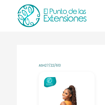
Ir
al
contenido
ASH27/22/613