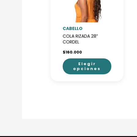
CABELLO
COLA RIZADA 28”
CORDEL
$
160.000
Elegir
opciones
Este
producto
tiene
múltiples
variantes.
Las
opciones
se