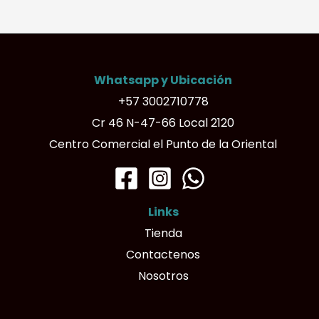
variantes.
Las
opciones
Whatsapp y Ubicación
se
+57 3002710778
pueden
Cr 46 N-47-66 Local 2120
elegir
Centro Comercial el Punto de la Oriental
en
la
página
Links
de
Tienda
producto
Contactenos
Nosotros