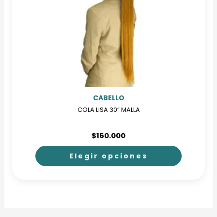
CABELLO
COLA LISA 30” MALLA
$
160.000
Elegir opciones
Este
producto
tiene
múltiples