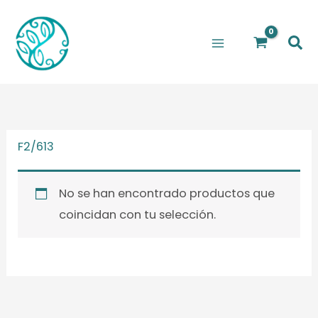
Ir
al
Bus
contenido
F2/613
No se han encontrado productos que
coincidan con tu selección.