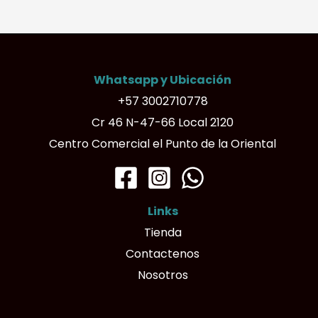
variantes.
Las
opciones
Whatsapp y Ubicación
se
+57 3002710778
pueden
Cr 46 N-47-66 Local 2120
elegir
Centro Comercial el Punto de la Oriental
en
la
página
Links
de
Tienda
producto
Contactenos
Nosotros