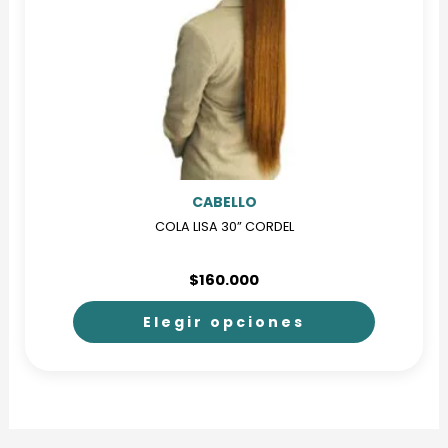
CABELLO
COLA LISA 30” CORDEL
$
160.000
Elegir opciones
Este
producto
tiene
múltiples