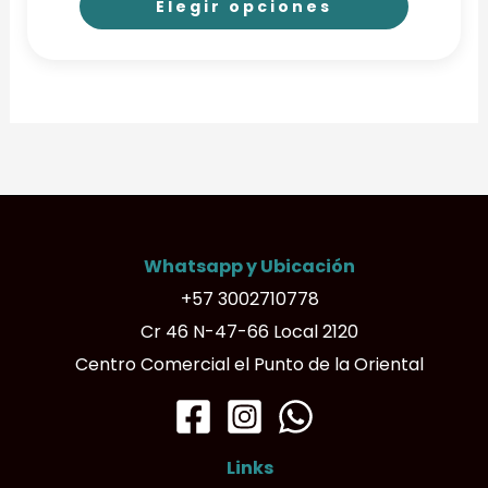
Elegir opciones
Este
producto
tiene
múltiples
variantes.
Las
opciones
Whatsapp y Ubicación
se
+57 3002710778
pueden
Cr 46 N-47-66 Local 2120
elegir
Centro Comercial el Punto de la Oriental
en
la
página
Links
de