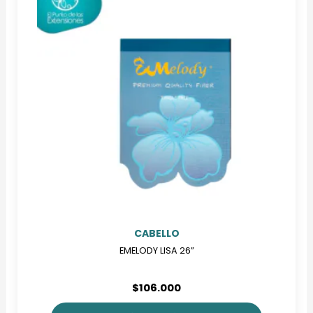
variantes.
Las
opciones
se
pueden
elegir
en
la
página
de
producto
CABELLO
EMELODY LISA 26”
$
106.000