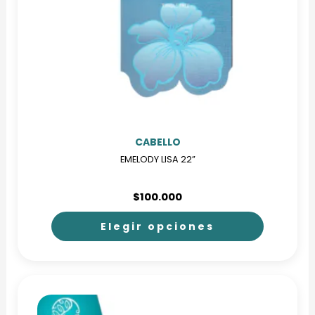
CABELLO
EMELODY LISA 22”
$
100.000
Elegir opciones
Este
producto
tiene
múltiples