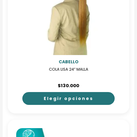
CABELLO
COLA LISA 24” MALLA
$
130.000
Elegir opciones
Este
producto
tiene
múltiples