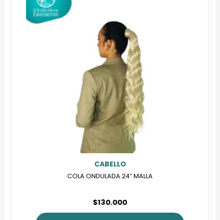
variantes.
Las
opciones
se
pueden
elegir
en
la
página
de
producto
CABELLO
COLA ONDULADA 24” MALLA
$
130.000