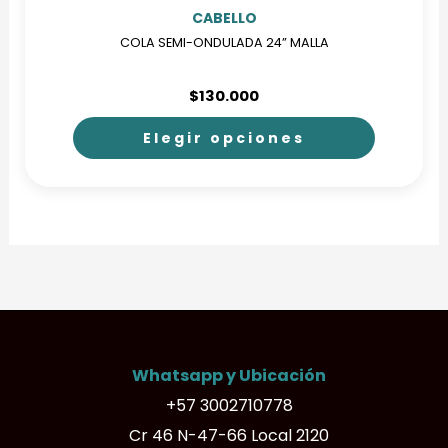
producto
CABELLO
COLA SEMI-ONDULADA 24” MALLA
$
130.000
Elegir opciones
Este
producto
tiene
múltiples
variantes.
Las
opciones
Whatsapp y Ubicación
se
+57 3002710778
pueden
Cr 46 N-47-66 Local 2120
elegir