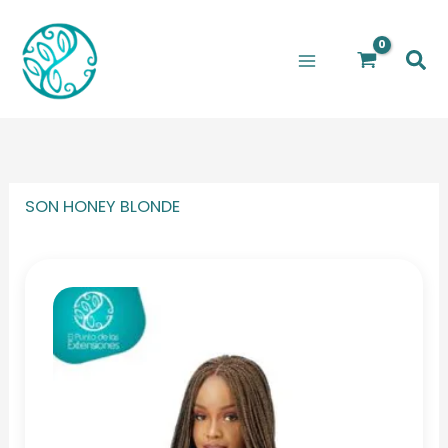
Ir
al
Bus
contenido
SON HONEY BLONDE