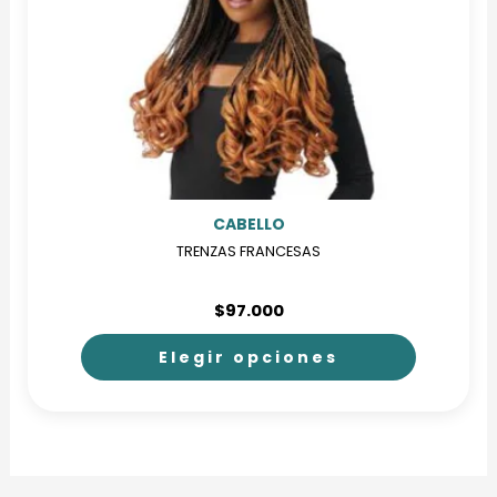
CABELLO
TRENZAS FRANCESAS
$
97.000
Elegir opciones
Este
producto
tiene
múltiples