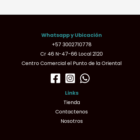
variantes.
Las
opciones
Whatsapp y Ubicación
se
+57 3002710778
pueden
Cr 46 N-47-66 Local 2120
elegir
Centro Comercial el Punto de la Oriental
en
la
página
Links
de
Tienda
producto
Contactenos
Nosotros