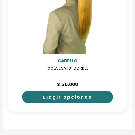
CABELLO
COLA LISA 18” CORDEL
$
130.000
Elegir opciones
Este
producto
tiene
múltiples