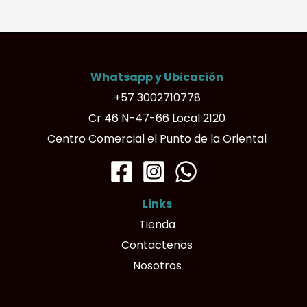
variantes.
Las
opciones
Whatsapp y Ubicación
se
+57 3002710778
pueden
Cr 46 N-47-66 Local 2120
elegir
Centro Comercial el Punto de la Oriental
en
la
página
Links
de
Tienda
producto
Contactenos
Nosotros