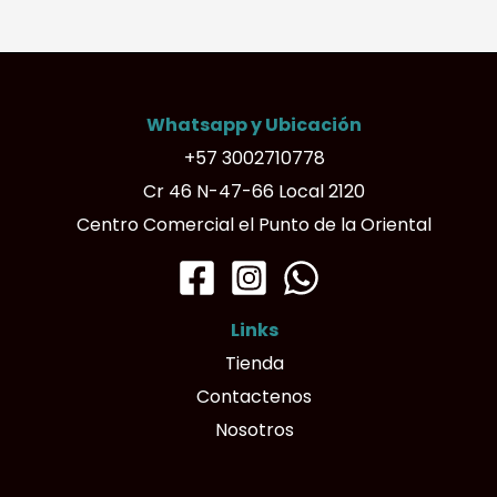
variantes.
Las
opciones
Whatsapp y Ubicación
se
+57 3002710778
pueden
Cr 46 N-47-66 Local 2120
elegir
Centro Comercial el Punto de la Oriental
en
la
página
Links
de
Tienda
producto
Contactenos
Nosotros