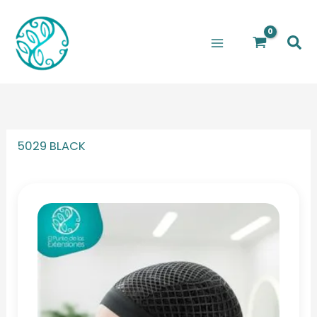
Ir
al
Bus
contenido
5029 BLACK