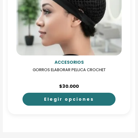
ACCESORIOS
GORROS ELABORAR PELUCA CROCHET
$
30.000
Elegir opciones
Este
producto
tiene
múltiples