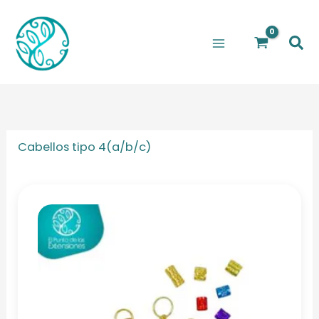
Ir
al
Bus
contenido
Cabellos tipo 4(a/b/c)