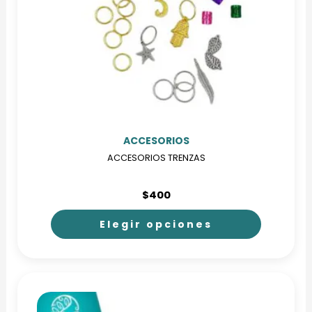
ACCESORIOS
ACCESORIOS TRENZAS
$
400
Elegir opciones
Este
producto
tiene
múltiples