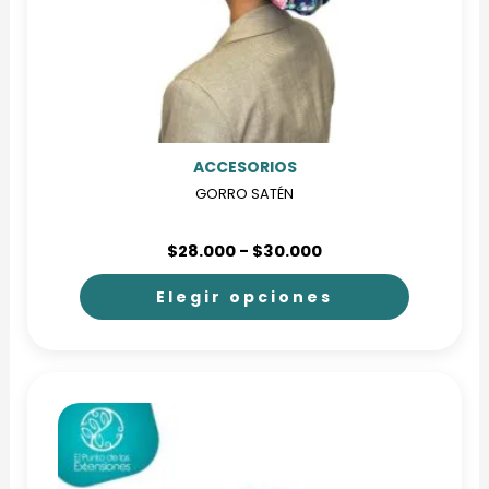
en
la
página
de
producto
ACCESORIOS
GORRO SATÉN
Rango
$
28.000
-
$
30.000
de
precios:
Elegir opciones
desde
$28.000
Este
hasta
producto
$30.000
tiene
múltiples
variantes.