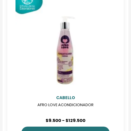
variantes.
Las
opciones
se
pueden
elegir
en
la
página
de
producto
CABELLO
AFRO LOVE ACONDICIONADOR
Rango
$
9.500
-
$
129.500
de