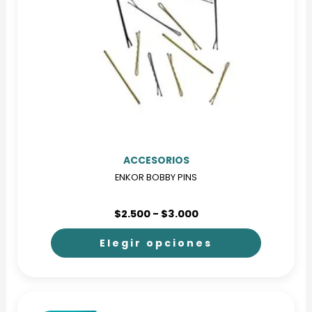
ACCESORIOS
ENKOR BOBBY PINS
Rango
$
2.500
-
$
3.000
de
precios:
Elegir opciones
desde
$2.500
Este
hasta
producto
$3.000
tiene