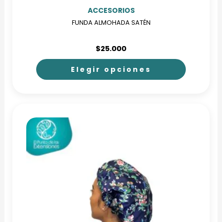
ACCESORIOS
FUNDA ALMOHADA SATÉN
$
25.000
Elegir opciones
Este
producto
tiene
múltiples
variantes.
Las
opciones
se
pueden
elegir