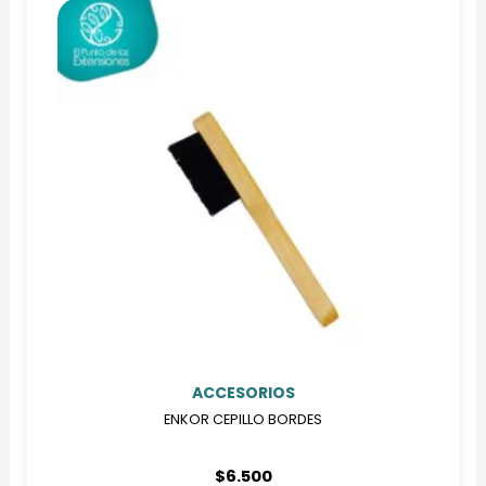
múltiples
variantes.
Las
opciones
se
pueden
elegir
en
la
página
de
producto
ACCESORIOS
ENKOR CEPILLO BORDES
$
6.500