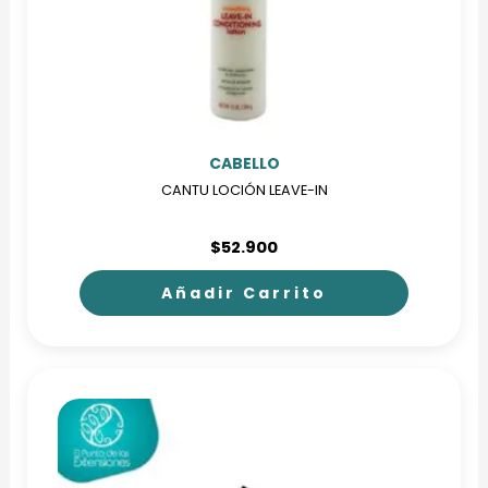
en
la
página
de
producto
CABELLO
CANTU LOCIÓN LEAVE-IN
$
52.900
Añadir Carrito