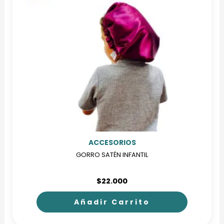
Las
opciones
se
pueden
elegir
en
la
página
de
producto
ACCESORIOS
GORRO SATÉN INFANTIL
$
22.000
Añadir Carrito