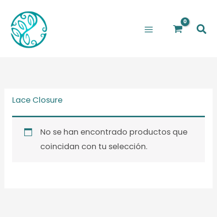
Ir
al
Bus
contenido
Lace Closure
No se han encontrado productos que
coincidan con tu selección.