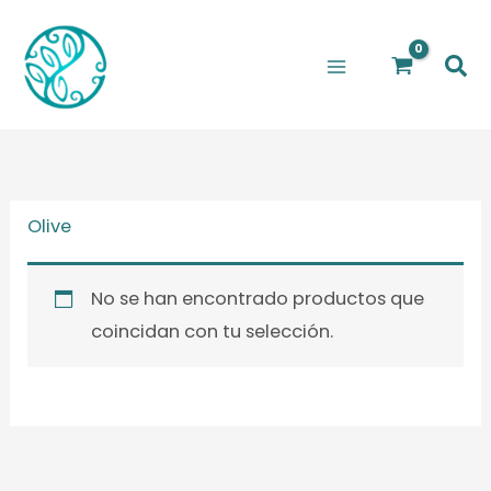
Ir
al
Bus
contenido
Olive
No se han encontrado productos que
coincidan con tu selección.