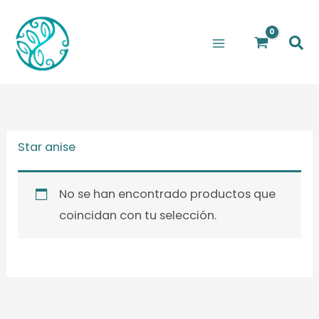
Ir
al
Bus
contenido
Star anise
No se han encontrado productos que
coincidan con tu selección.