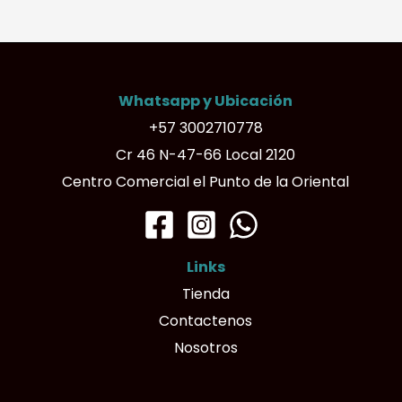
variantes.
Las
opciones
Whatsapp y Ubicación
se
+57 3002710778
pueden
Cr 46 N-47-66 Local 2120
elegir
Centro Comercial el Punto de la Oriental
en
la
página
Links
de
Tienda
producto
Contactenos
Nosotros