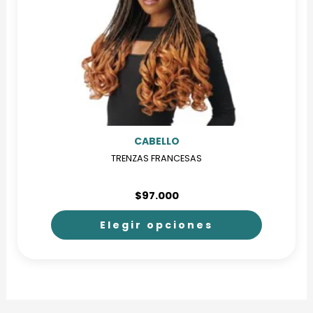
CABELLO
TRENZAS FRANCESAS
$
97.000
Elegir opciones
Este
producto
tiene
múltiples