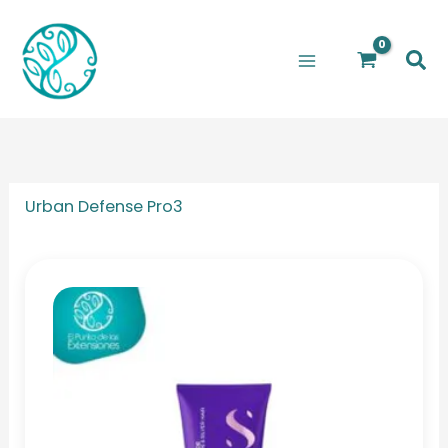
Ir
al
Bus
contenido
Urban Defense Pro3