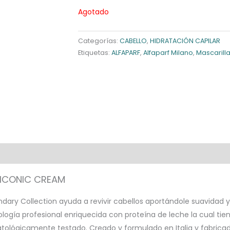
Agotado
Categorías:
CABELLO
,
HIDRATACIÓN CAPILAR
Etiquetas:
ALFAPARF
,
Alfaparf Milano
,
Mascarill
 ICONIC CREAM
ndary Collection ayuda a revivir cabellos aportándole suavidad y 
ogía profesional enriquecida con proteína de leche la cual tien
tológicamente testado. Creado y formulado en Italia y fabricado