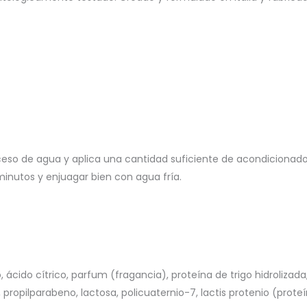
exceso de agua y aplica una cantidad suficiente de acondicionad
inutos y enjuagar bien con agua fría.
o, ácido cítrico, parfum (fragancia), proteína de trigo hidrolizad
 propilparabeno, lactosa, policuaternio-7, lactis protenio (prote