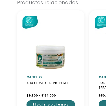
Productos relacionados
CABELLO
CAB
AFRO LOVE CURLING PUREE
CAN
SPR
Rango
$
9.500
-
$
124.000
$
50
de
precios:
Elegir opciones