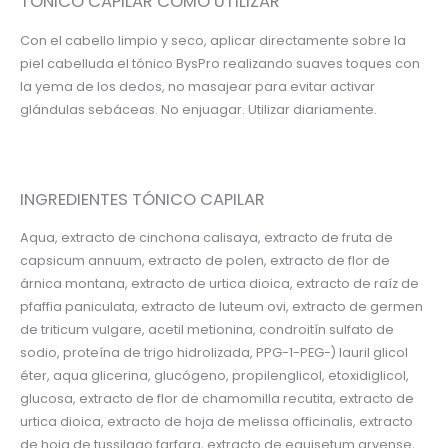
TÓNICO CAPILAR CÓMO UTILIZAR
Con el cabello limpio y seco, aplicar directamente sobre la
piel cabelluda el tónico BysPro realizando suaves toques con
la yema de los dedos, no masajear para evitar activar
glándulas sebáceas. No enjuagar. Utilizar diariamente.
INGREDIENTES TÓNICO CAPILAR
Aqua, extracto de cinchona calisaya, extracto de fruta de
capsicum annuum, extracto de polen, extracto de flor de
árnica montana, extracto de urtica dioica, extracto de raíz de
pfaffia paniculata, extracto de luteum ovi, extracto de germen
de triticum vulgare, acetil metionina, condroitín sulfato de
sodio, proteína de trigo hidrolizada, PPG-1-PEG-) lauril glicol
éter, aqua glicerina, glucógeno, propilenglicol, etoxidiglicol,
glucosa, extracto de flor de chamomilla recutita, extracto de
urtica dioica, extracto de hoja de melissa officinalis, extracto
de hoja de tussilago farfara, extracto de equisetum arvense,