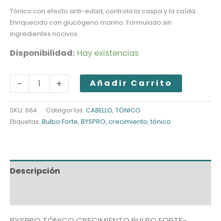
Tónico con efecto anti-edad, controla la caspa y la caída.
Enriquecido con glucógeno marino. Formulado sin
ingredientes nocivos.
Disponibilidad:
Hay existencias
BYSPRO
-
+
Añadir Carrito
CRECIMIENTO
BULBO
SKU:
664
Categorías:
CABELLO
,
TÓNICO
Etiquetas:
Bulbo Forte
,
BYSPRO
,
crecimiento
,
tónico
FORTE
cantidad
Descripción
Información adicional
BYSPRO TÓNICO CRECIMIENTO BULBO FORTE-