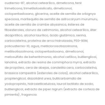
cuaternio-87, alcohol cetearílico, dimeticona, fenil
trimeticona, trimetilsiloxisilicato, dimeticonol,
ciclopentaxiloxano, glicerina, aceite de semilla de orbignya
speciosa, mantequilla de semilla de astrocaryum murumuru,
aceite de semilla de crambe abyssinica, ésteres de
fitoesteroles, cloruro de cetrimonio, alcohol cetearílico, éter
dicaprilílico, alcohol laurílico, ácido glutámico, serina,
carbocisteína, proteína de arroz hidrolizada, PEG-90M,
policuaternio-10, agua, metilcloroisotiazolinona,
metilisotiazolinona, ciclopentasiloxano, dimeticonol,
metosulfato de behentrimonio, alcohol cetílico, butilenglicol,
lanolina, extracto de resina de commiphora myrra, extracto
de propóleo, cera de abejas, candelilla cera, carbocisteína,
brassica campestris (esteroles de colza), alcohol cetearílico,
propilenglicol, diazolidinil urea, butilcarbamato de
yodopropinilo, hidroxietilcelulosa, lauroil lactilato de sodio,
butilenglicol, extracto de piper nigrum (extracto de corteza de
pimienta) , fragancia.