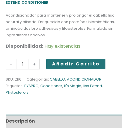
EXTEND CONDITIONER
Acondicionador para mantener y prolongar el cabello liso
natural y alisado. Enriquecido con proteínas biomiméticas,
aminoácidos bro adhesivos y fitoesteroles. Formulado sin
ingredientes nocivos.
Disponibilidad:
Hay existencias
BYSPRO
-
+
Añadir Carrito
LISS
EXTEND
SKU:
2116
Categorías:
CABELLO
,
ACONDICIONADOR
Etiquetas:
BYSPRO
,
Conditioner
,
It's Magic
,
Liss Extend
,
ACONDICIONADOR
Phytosterols
cantidad
Descripción