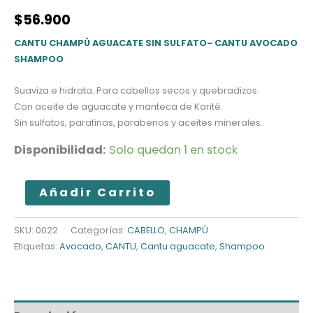
$
56.900
CANTU CHAMPÚ AGUACATE SIN SULFATO- CANTU AVOCADO
SHAMPOO
Suaviza e hidrata.
Para cabellos secos y quebradizos.
Con aceite de aguacate y manteca de Karité.
Sin sulfatos, parafinas, parabenos y aceites minerales.
Disponibilidad:
Solo quedan 1 en stock
CANTU
Añadir Carrito
CHAMPÚ
AGUACATE
SKU:
0022
Categorías:
CABELLO
,
CHAMPÚ
Etiquetas:
Avocado
,
CANTU
,
Cantu aguacate
,
Shampoo
cantidad