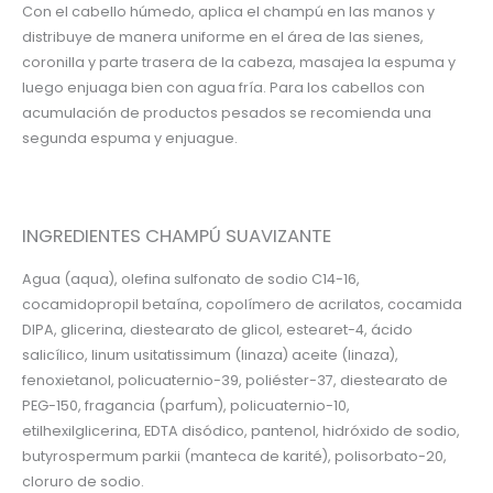
Con el cabello húmedo, aplica el champú en las manos y
distribuye de manera uniforme en el área de las sienes,
coronilla y parte trasera de la cabeza, masajea la espuma y
luego enjuaga bien con agua fría. Para los cabellos con
acumulación de productos pesados se recomienda una
segunda espuma y enjuague.
INGREDIENTES CHAMPÚ SUAVIZANTE
Agua (aqua), olefina sulfonato de sodio C14-16,
cocamidopropil betaína, copolímero de acrilatos, cocamida
DIPA, glicerina, diestearato de glicol, estearet-4, ácido
salicílico, linum usitatissimum (linaza) aceite (linaza),
fenoxietanol, policuaternio-39, poliéster-37, diestearato de
PEG-150, fragancia (parfum), policuaternio-10,
etilhexilglicerina, EDTA disódico, pantenol, hidróxido de sodio,
butyrospermum parkii (manteca de karité), polisorbato-20,
cloruro de sodio.