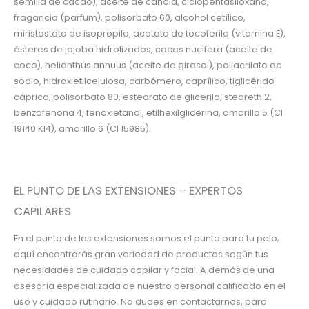
semilla de cacao), aceite de canola, ciclopentasiloxano,
fragancia (parfum), polisorbato 60, alcohol cetílico,
miristastato de isopropilo, acetato de tocoferilo (vitamina E),
ésteres de jojoba hidrolizados, cocos nucifera (aceite de
coco), helianthus annuus (aceite de girasol), poliacrilato de
sodio, hidroxietilcelulosa, carbómero, caprílico, tiglicérido
cáprico, polisorbato 80, estearato de glicerilo, steareth 2,
benzofenona 4, fenoxietanol, etilhexilglicerina, amarillo 5 (CI
19140 KI4), amarillo 6 (Cl 15985).
EL PUNTO DE LAS EXTENSIONES – EXPERTOS
CAPILARES
En el punto de las extensiones somos el punto para tu pelo;
aquí encontrarás gran variedad de productos según tus
necesidades de cuidado capilar y facial. A demás de una
asesoría especializada de nuestro personal calificado en el
uso y cuidado rutinario. No dudes en contactarnos, para