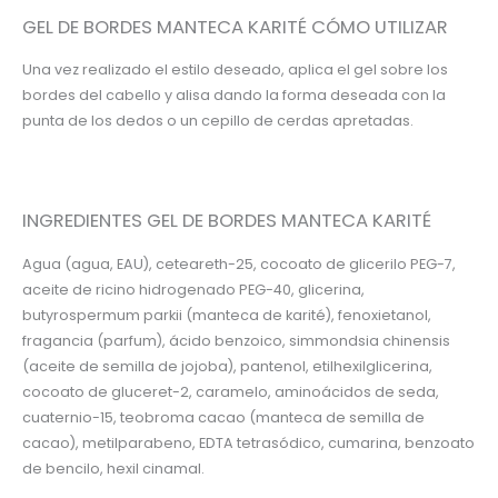
GEL DE BORDES MANTECA KARITÉ CÓMO UTILIZAR
Una vez realizado el estilo deseado, aplica el gel sobre los
bordes del cabello y alisa dando la forma deseada con la
punta de los dedos o un cepillo de cerdas apretadas.
INGREDIENTES GEL DE BORDES MANTECA KARITÉ
Agua (agua, EAU), ceteareth-25, cocoato de glicerilo PEG-7,
aceite de ricino hidrogenado PEG-40, glicerina,
butyrospermum parkii (manteca de karité), fenoxietanol,
fragancia (parfum), ácido benzoico, simmondsia chinensis
(aceite de semilla de jojoba), pantenol, etilhexilglicerina,
cocoato de gluceret-2, caramelo, aminoácidos de seda,
cuaternio-15, teobroma cacao (manteca de semilla de
cacao), metilparabeno, EDTA tetrasódico, cumarina, benzoato
de bencilo, hexil cinamal.