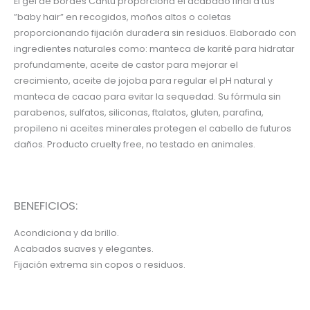
El gel de bordes Cantu proporciona el acabado final a tus
”baby hair” en recogidos, moños altos o coletas
proporcionando fijación duradera sin residuos. Elaborado con
ingredientes naturales como: manteca de karité para hidratar
profundamente, aceite de castor para mejorar el
crecimiento, aceite de jojoba para regular el pH natural y
manteca de cacao para evitar la sequedad. Su fórmula sin
parabenos, sulfatos, siliconas, ftalatos, gluten, parafina,
propileno ni aceites minerales protegen el cabello de futuros
daños. Producto cruelty free, no testado en animales.
BENEFICIOS:
Acondiciona y da brillo.
Acabados suaves y elegantes.
Fijación extrema sin copos o residuos.