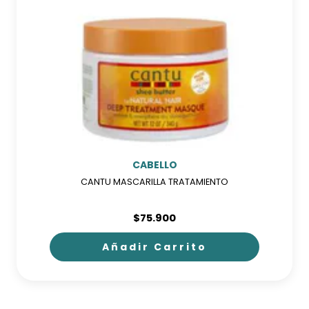
se
pueden
elegir
en
la
página
de
producto
CABELLO
CANTU MASCARILLA TRATAMIENTO
$
75.900
Añadir Carrito