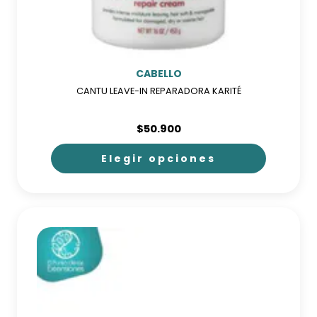
CABELLO
CANTU LEAVE-IN REPARADORA KARITÉ
$
50.900
Elegir opciones
Este
producto
tiene
múltiples
variantes.
Las
opciones