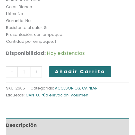
Color: Blanco.
Látex: No.
Garantía: No.
Resistente al calor: Si.
Presentación: con empaque.
Cantidad por empaque: 1
Disponibilidad:
Hay existencias
CANTU
-
+
Añadir Carrito
PÚA
ELEVACIÓN
SKU:
2605
Categorías:
ACCESORIOS
,
CAPILAR
Etiquetas:
CANTU
,
Púa elevación
,
Volumen
DOBLE
cantidad
Descripción