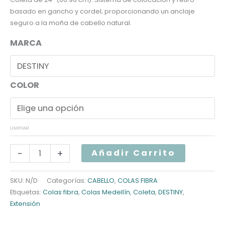
basado en gancho y cordel; proporcionando un anclaje
seguro a la moña de cabello natural.
MARCA
COLOR
LIMPIAR
COLA
-
+
Añadir Carrito
RIZADA
24''
SKU:
N/D
Categorías:
CABELLO
,
COLAS FIBRA
Etiquetas:
Colas fibra
,
Colas Medellín
,
Coleta
,
DESTINY
,
CORDEL
Extensión
cantidad