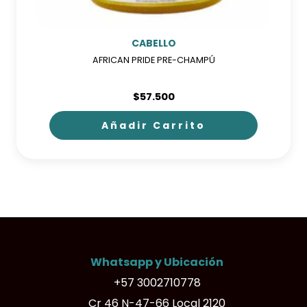
de
producto
CABELLO
AFRICAN PRIDE PRE-CHAMPÚ
$
57.500
Añadir Carrito
Whatsapp y Ubicación
+57 3002710778
Cr 46 N-47-66 Local 2120