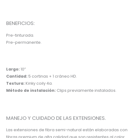
BENEFICIOS:
Pre-tinturada.
Pre-permanente.
Largo:
10”
Cantidad:
5 cortinas + 1 cráneo HD.
Textura:
Kinky coily 4a.
Método de instalación:
Clips previamente instalados.
MANEJO Y CUIDADO DE LAS EXTENSIONES.
Las extensiones de fibra semi-natural están elaboradas con
fibras premium de alta calidad que son resistentes al calor