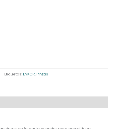
Etiquetas:
ENKOR
,
Pinzas
ujeros en la parte superior para permitir un