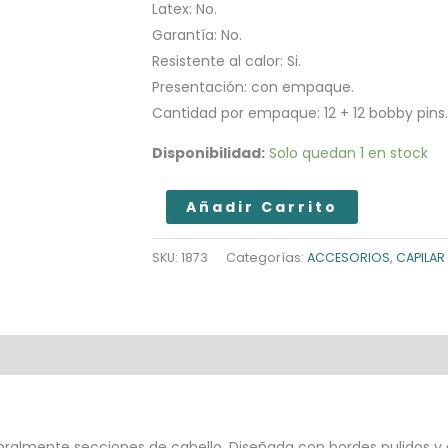
Latex: No.
Garantía: No.
Resistente al calor: Si.
Presentación: con empaque.
Cantidad por empaque: 12 + 12 bobby pins.
Disponibilidad:
Solo quedan 1 en stock
ENKOR
Añadir Carrito
PINZA
METÁLICA
SKU:
1873
Categorías:
ACCESORIOS
,
CAPILAR
X12
cantidad
almente secciones de cabello. Diseñada con bordes pulidos y ag