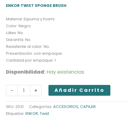
ENKOR TWIST SPONGE BRUSH
Material: Espuma y foami.
Color: Negro.
Látex: No.
Garantía: No.
Resistente al calor: No.
Presentación: con empaque.
Cantidad por empaque: 1
Disponibilidad:
Hay existencias
ENKOR
-
+
Añadir Carrito
TWIST
cantidad
SKU:
2031
Categorías:
ACCESORIOS
,
CAPILAR
Etiquetas:
ENKOR
,
Twist