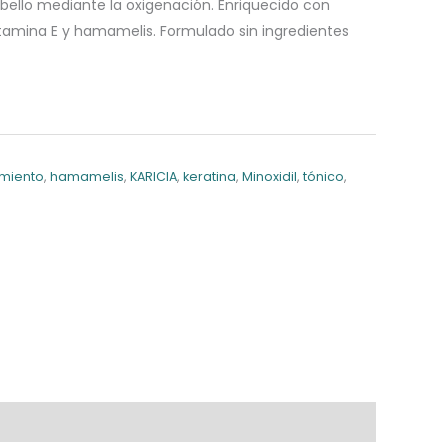
bello mediante la oxigenación. Enriquecido con
itamina E y hamamelis. Formulado sin ingredientes
imiento
,
hamamelis
,
KARICIA
,
keratina
,
Minoxidil
,
tónico
,