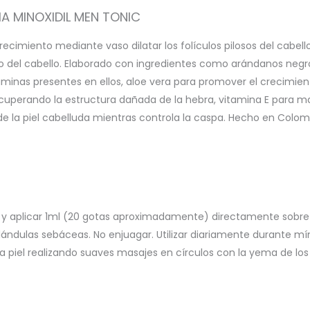
IA MINOXIDIL MEN TONIC
recimiento mediante vaso dilatar los folículos pilosos del cabello
to del cabello. Elaborado con ingredientes como arándanos negro
taminas presentes en ellos, aloe vera para promover el crecimie
ecuperando la estructura dañada de la hebra, vitamina E para ma
e la piel cabelluda mientras controla la caspa. Hecho en Colom
dil y aplicar 1ml (20 gotas aproximadamente) directamente sobre 
lándulas sebáceas. No enjuagar. Utilizar diariamente durante m
la piel realizando suaves masajes en círculos con la yema de los