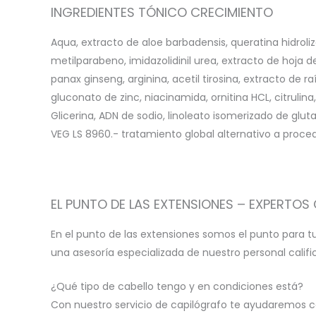
INGREDIENTES TÓNICO CRECIMIENTO
Aqua, extracto de aloe barbadensis, queratina hidroliza
metilparabeno, imidazolidinil urea, extracto de hoja 
panax ginseng, arginina, acetil tirosina, extracto de r
gluconato de zinc, niacinamida, ornitina HCL, citrulina
Glicerina, ADN de sodio, linoleato isomerizado de glu
VEG LS 8960.- tratamiento global alternativo a proce
EL PUNTO DE LAS EXTENSIONES – EXPERTOS 
En el punto de las extensiones somos el punto para t
una asesoría especializada de nuestro personal calif
¿Qué tipo de cabello tengo y en condiciones está?
Con nuestro servicio de capilógrafo te ayudaremos c