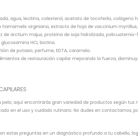
da, agua, lecitina, colesterol, acetato de tocoferilo, colágeno hi
de hamamelis virginiana, extracto de hoja de vaccinium myrtillus,
aíz de arctium majus, proteína de soja hidrolizada, policuaternio
, glucosamina HCI, biotina.
tatión de potasio, perfume, EDTA, caramelo.
dimientos de restauración capilar mejorando la fuerza, disminuy
CAPILARES
u pelo; aquí encontrarás gran variedad de productos según tus 
icado en el uso y cuidado rutinario. No dudes en contactarnos, 
on estas preguntas en un diagnóstico profundo a tu cabello, l