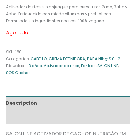
Activador de rizos sin enjuague para curvaturas 2abc, 3abc y
4abc. Enriquecido con mix de vitaminas y prebióticos.
Formulado sin ingredientes nocivos. 100% vegano.
Agotado
SKU:
1801
Categorías:
CABELLO
,
CREMA DEFINIDORA
,
PARA NIÑ@S 0-12
Etiquetas:
+3 años
,
Activador de rizos
,
For kids
,
SALON LINE
,
SOS Cachos
Descripción
Información adicional
SALON LINE ACTIVADOR DE CACHOS NUTRIÇÃO EM