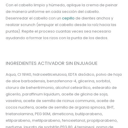
Con el cabello limpio y húmedo, aplique la crema de peinar
de manera uniforme en cada sección del cabello.
Desenredar el cabello con un
cepillo
de dientes anchos y
realizar scrunch (empujar el cabello desde la raíz hacia las
puntas). Repite el proceso cuantas veces sea necesario
ayudando a formar los rizos con la punta de los dedos.
INGREDIENTES ACTIVADOR SIN ENJUAGUE
Aqua, Cl 19140, hidroxietilcelulosa, EDTA disódico, polvo de hoja
de aloe barbadensis, benzofenona-4, glicerina, sorbitol,
cloruro de behentrimonio, alcohol cetearílico, estearato de
glicerilo, paraffinum liquidum, aceite de glicina de soja,
vaselina, aceite de semilla de ricinus communis, aceite de
cocos nucifera, aceite de semilla de argania spinosa, BHT,
trietanolamina, PEG 90M, dimeticona, butilparabeno,
etilparabeno, metilparabeno, fenoxietanol, propilparabeno,
perfume, laurato de sorbitán PEG 80, 4 terpineol, goma de