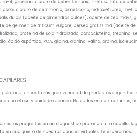
ona-4, glicerina, cloruro de behentrimonio, metosulfato de behent
parkii, cloruro de cetrimonio, dimeticona, hidroxietilurea, metilc
gdalis dulcis (aceite de almendras dulces), aceite de zea mays
ite de germen de triticum vulgare, persea gratissima (aceite de 
idrolizada, proteína de soja hidrolizada, carbocisteína, treonina,
 ácido aspártico, PCA, glicina, alanina, valina, prolina, isoleucina,
CAPILARES
u pelo; aquí encontrarás gran variedad de productos según tus 
icado en el uso y cuidado rutinario. No dudes en contactarnos, 
on estas preguntas en un diagnóstico profundo a tu cabello, l
 en cualquiera de nuestros canales virtuales; te esperamos.