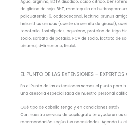
Agua, arginina, EDTA disódico, ácido cítrico, benzofen
de glicina de soja, BHT, mantequilla de butirospermum 
policuaternio-6, octidodecanol, lecitina, prunus ami
helianthus annuus (aceite de semilla de girasol), ace
tocoferilo, fosfolípidos, aqualeno, proteína de trigo h
sodio, sorbato de potasio, PCA de sodio, lactato de sodio,
cinamal, d-limoneno, linalol.
EL PUNTO DE LAS EXTENSIONES – EXPERTOS 
En el Punto de las extensiones somos el punto para t
una asesoría especializada de nuestro personal calif
Qué tipo de cabello tengo y en condiciones está?
Con nuestro servicio de capilógrafo te ayudaremos c
recomendación según tus necesidades. Agenda tu cita