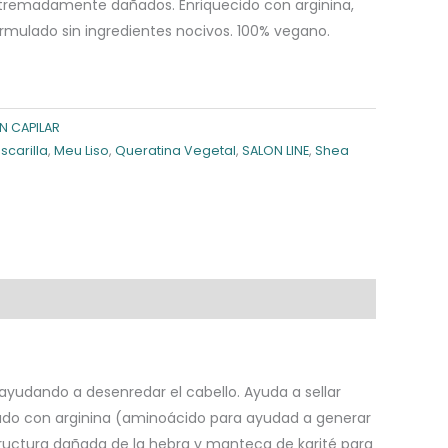
extremadamente dañados. Enriquecido con arginina,
rmulado sin ingredientes nocivos. 100% vegano.
N CAPILAR
scarilla
,
Meu Liso
,
Queratina Vegetal
,
SALON LINE
,
Shea
 ayudando a desenredar el cabello. Ayuda a sellar
ado con arginina (aminoácido para ayudad a generar
tructura dañada de la hebra y manteca de karité para