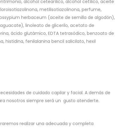
rimonio, alcohol cetearílico, alcohol cetílico, aceite
loroisotiazolinona, metilisotiazolinona, perfume,
, gossypium herbaceum (aceite de semilla de algodón),
aguacate), linoleato de glicerilo, acetato de
 serina, ácido glutámico, EDTA tetrasódico, benzoato de
 histidina, fenilalanina bencil salicilato, hexil
necesidades de cuidado capilar y facial. A demás de
para nosotros siempre será un gusto atenderte.
ograremos realizar una adecuada y completa