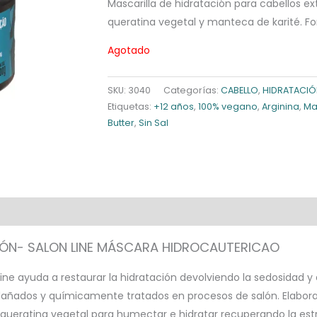
Mascarilla de hidratación para cabellos 
queratina vegetal y manteca de karité. Fo
Agotado
SKU:
3040
Categorías:
CABELLO
,
HIDRATACIÓ
Etiquetas:
+12 años
,
100% vegano
,
Arginina
,
Ma
Butter
,
Sin Sal
IÓN- SALON LINE MÁSCARA HIDROCAUTERICAO
nLine ayuda a restaurar la hidratación devolviendo la sedosidad y
 dañados y químicamente tratados en procesos de salón. Elabor
, queratina vegetal para humectar e hidratar recuperando la es