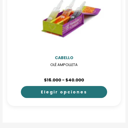
CABELLO
OLÉ AMPOLLETA
Rango
$
16.000
-
$
40.000
de
precios:
Elegir opciones
desde
$16.000
Este
hasta
producto
$40.000
tiene
múltiples