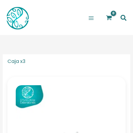
Ir
al
Bus
contenido
Caja x3