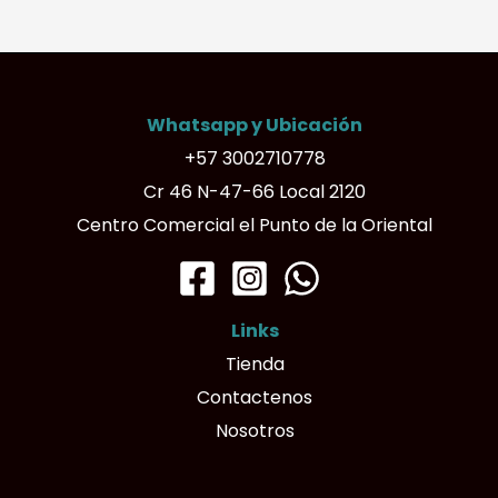
variantes.
Las
opciones
Whatsapp y Ubicación
se
+57 3002710778
pueden
Cr 46 N-47-66 Local 2120
elegir
Centro Comercial el Punto de la Oriental
en
la
página
Links
de
Tienda
producto
Contactenos
Nosotros