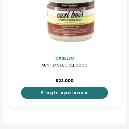
CABELLO
AUNT JACKIE’S GEL COCO
$
22.000
Elegir opciones
Este
producto
tiene
múltiples