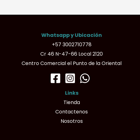
variantes.
Las
opciones
Whatsapp y Ubicación
se
+57 3002710778
pueden
Cr 46 N-47-66 Local 2120
elegir
Centro Comercial el Punto de la Oriental
en
la
página
Links
de
Tienda
producto
Contactenos
Nosotros