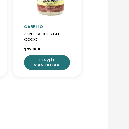
CABELLO
AUNT JACKIE’S GEL
COCO
$
22.000
Elegir
opciones
Este
producto
tiene
múltiples
variantes.
Las
opciones
se