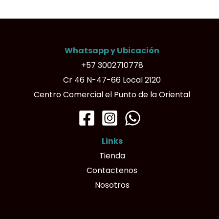
múltiples
variantes.
Las
Whatsapp y Ubicación
opciones
+57 3002710778
se
Cr 46 N-47-66 Local 2120
pueden
Centro Comercial el Punto de la Oriental
elegir
en
la
Links
página
Tienda
de
Contactenos
producto
Nosotros