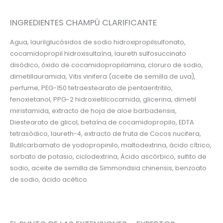
INGREDIENTES CHAMPÚ CLARIFICANTE
Agua, laurilglucósidos de sodio hidroxipropilsulfonato,
cocamidopropil hidroxisultaína, laureth sulfosuccinato
disódico, óxido de cocamidopropilamina, cloruro de sodio,
dimetillauramida, Vitis vinifera (aceite de semilla de uva),
perfume, PEG-150 tetraestearato de pentaeritritilo,
fenoxietanol, PPG-2 hidroxietilcocamida, glicerina, dimetil
miristamida, extracto de hoja de aloe barbadensis,
Diestearato de glicol, betaína de cocamidopropilo, EDTA
tetrasódico, laureth-4, extracto de fruta de Cocos nucifera,
Butilcarbamato de yodopropinilo, maltodextrina, ácido cítrico,
sorbato de potasio, ciclodextrina, Ácido ascórbico, sulfito de
sodio, aceite de semilla de Simmondsia chinensis, benzoato
de sodio, ácido acético.