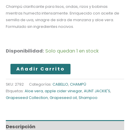
Champú clarificante para lisos, ondas, rizos y bobinas
mientras humecta intensamente. Enriquecido con aceite de
semilla de uva, vinagre de sidra de manzana y aloe vera.
Formulado sin ingredientes nocivos.
Disponibilidad:
Solo quedan 1 en stock
AUNT
Añadir Carrito
JACKIE'S
CHAMPÚ
SKU:
2792
Categorías:
CABELLO
,
CHAMPÚ
Etiquetas:
Aloe vera
,
apple cider vinegar
,
AUNT JACKIE'S
,
UVA
Grapeseed Collection
,
Grapeseed oil
,
Shampoo
cantidad
Descripción