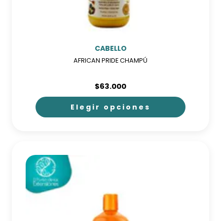
CABELLO
AFRICAN PRIDE CHAMPÚ
$
63.000
Elegir opciones
Este
producto
tiene
múltiples
variantes.
Las
opciones