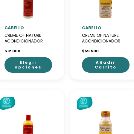
CABELLO
CABELLO
CREME OF NATURE
CREME OF NATURE
ACONDICIONADOR
ACONDICIONADOR
ARGAN
MIEL
$
12.000
$
59.500
Elegir
Añadir
opciones
Carrito
Este
producto
tiene
múltiples
variantes.
Las
opciones
se