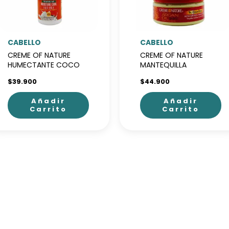
pueden
elegir
en
CABELLO
CABELLO
la
CREME OF NATURE
CREME OF NATURE
página
HUMECTANTE COCO
MANTEQUILLA
de
HIDRATANTE
$
39.900
$
44.900
producto
Añadir
Añadir
Carrito
Carrito