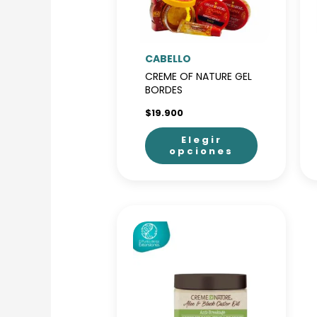
CABELLO
CREME OF NATURE GEL
BORDES
$
19.900
Elegir
opciones
Este
producto
tiene
múltiples
variantes.
Las
opciones
se