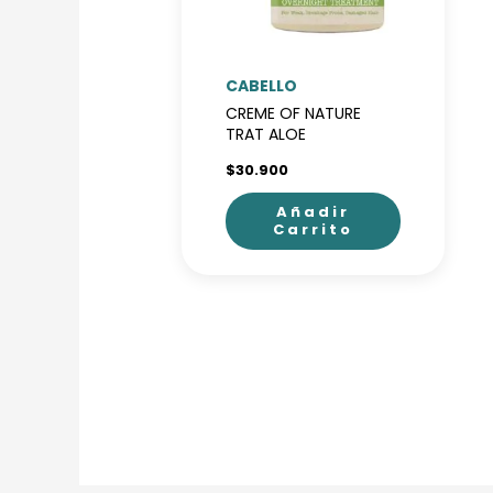
pueden
elegir
en
CABELLO
la
CREME OF NATURE
página
TRAT ALOE
de
$
30.900
producto
Añadir
Carrito