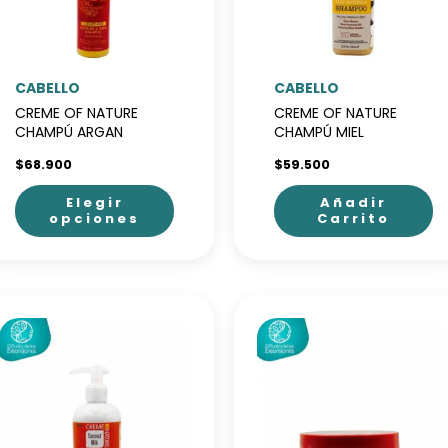
pueden
elegir
en
CABELLO
CABELLO
la
CREME OF NATURE
CREME OF NATURE
página
CHAMPÚ ARGAN
CHAMPÚ MIEL
de
$
68.900
$
59.500
producto
Elegir
Añadir
opciones
Carrito
Este
producto
tiene
múltiples
variantes.
Las
opciones
se