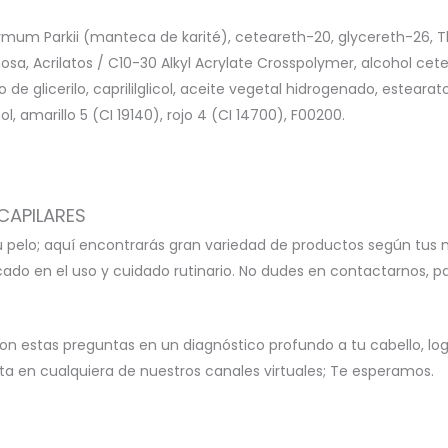
spermum Parkii (manteca de karité), ceteareth-20, glycereth-2
sa, Acrilatos / C10-30 Alkyl Acrylate Crosspolymer, alcohol cete
de glicerilo, caprililglicol, aceite vegetal hidrogenado, esteara
l, amarillo 5 (CI 19140), rojo 4 (CI 14700), F00200.
CAPILARES
u pelo; aquí encontrarás gran variedad de productos según tus 
icado en el uso y cuidado rutinario. No dudes en contactarnos, 
on estas preguntas en un diagnóstico profundo a tu cabello, l
 en cualquiera de nuestros canales virtuales; Te esperamos.