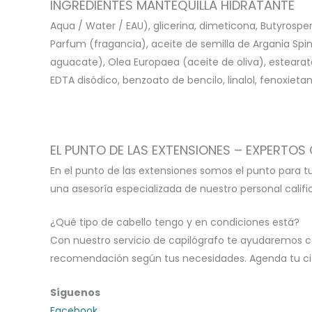
INGREDIENTES MANTEQUILLA HIDRATANTE
Aqua / Water / EAU), glicerina, dimeticona, Butyro
Parfum (fragancia), aceite de semilla de Argania Spino
aguacate), Olea Europaea (aceite de oliva), estearato 
EDTA disódico, benzoato de bencilo, linalol, fenoxietano
EL PUNTO DE LAS EXTENSIONES – EXPERTOS 
En el punto de las extensiones somos el punto para t
una asesoría especializada de nuestro personal calif
¿Qué tipo de cabello tengo y en condiciones está?
Con nuestro servicio de capilógrafo te ayudaremos c
recomendación según tus necesidades. Agenda tu cita
Síguenos
Facebook