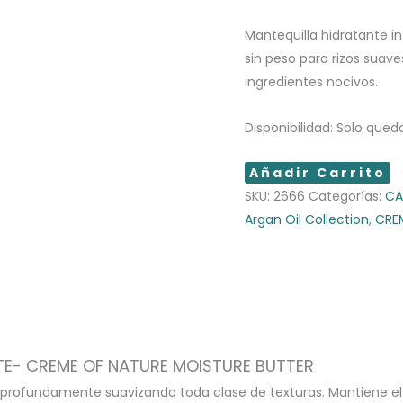
Mantequilla hidratante in
sin peso para rizos suav
ingredientes nocivos.
Disponibilidad:
Solo queda
CREME
Añadir Carrito
OF
SKU:
2666
Categorías:
CA
NATURE
Argan Oil Collection
,
CRE
MANTEQUILLA
HIDRATANTE
cantidad
TE- CREME OF NATURE MOISTURE BUTTER
 profundamente suavizando toda clase de texturas. Mantiene el