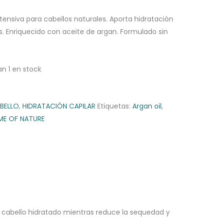
tensiva para cabellos naturales. Aporta hidratación
es. Enriquecido con aceite de argan. Formulado sin
n 1 en stock
BELLO
,
HIDRATACIÓN CAPILAR
Etiquetas:
Argan oil
,
ME OF NATURE
 cabello hidratado mientras reduce la sequedad y