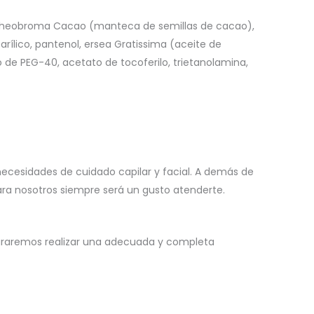
6, Theobroma Cacao (manteca de semillas de cacao),
arílico, pantenol, ersea Gratissima (aceite de
to de PEG-40, acetato de tocoferilo, trietanolamina,
necesidades de cuidado capilar y facial. A demás de
para nosotros siempre será un gusto atenderte.
ograremos realizar una adecuada y completa