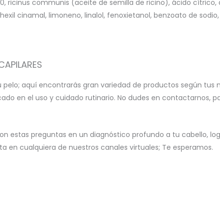
0, ricinus communis (aceite de semilla de ricino), ácido cítrico,
 hexil cinamal, limoneno, linalol, fenoxietanol, benzoato de sodio
CAPILARES
u pelo; aquí encontrarás gran variedad de productos según tus 
icado en el uso y cuidado rutinario. No dudes en contactarnos, 
on estas preguntas en un diagnóstico profundo a tu cabello, l
 en cualquiera de nuestros canales virtuales; Te esperamos.