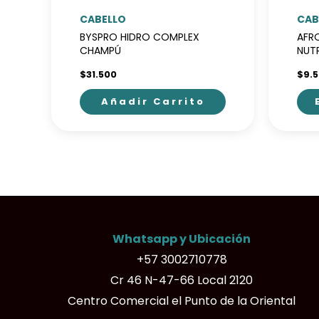
CABELLO
CAB
BYSPRO HIDRO COMPLEX
AFR
CHAMPÚ
NUT
$
31.500
$
9.
Añadir Carrito
Este
pro
tien
múlt
vari
Las
opci
Whatsapp y Ubicación
se
+57 3002710778
pue
Cr 46 N-47-66 Local 2120
elegi
Centro Comercial el Punto de la Oriental
en