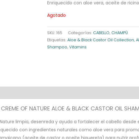
Enriquecido con aloe vera, aceite de ricin
Agotado
SKU:
165
Categorías:
CABELLO
,
CHAMPÚ
Etiquetas:
Aloe & Black Castor Oil Collection
,
A
Shampoo
,
Vitamins
- CREME OF NATURE ALOE & BLACK CASTOR OIL SHA
ature limpia, desenreda y ayuda a fortalecer el cabello desde el 
riquecido con ingredientes naturales como aloe vera para promo
o jamaicano (aceite de castor o aceite higuereta) para nutrir p