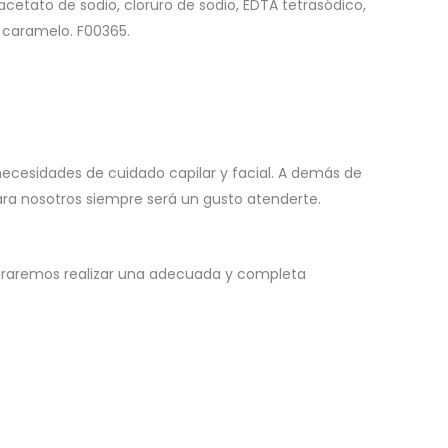
 acetato de sodio, cloruro de sodio, EDTA tetrasódico,
, caramelo. F00365.
necesidades de cuidado capilar y facial. A demás de
para nosotros siempre será un gusto atenderte.
ograremos realizar una adecuada y completa