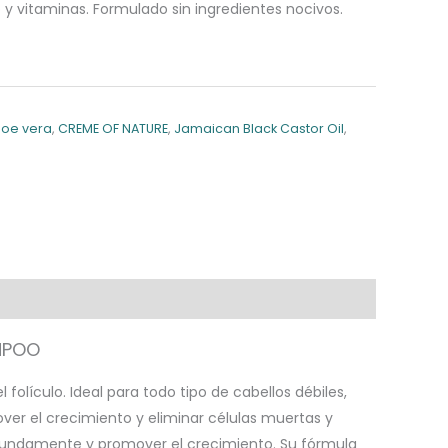
o y vitaminas. Formulado sin ingredientes nocivos.
loe vera
,
CREME OF NATURE
,
Jamaican Black Castor Oil
,
MPOO
folículo. Ideal para todo tipo de cabellos débiles,
ver el crecimiento y eliminar células muertas y
rofundamente y promover el crecimiento. Su fórmula