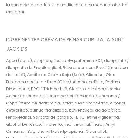
la punta de los dedos. Usa un difusor o deja secar al aire. No
enjuagar.
INGREDIENTES CREMA DE PEINAR CURL LA LA AUNT
JACKIE’S
Agua (aqua), propilenglicol, polyquaternium-37, dicaprilato /
dicaprato de Propilenglicol, Butyrospermum Parkii (manteca
de karité), Aceite de Glicina Soja (Soja), Glicerina, Olea
Europaea aceite de fruta (Oliva), Alcohol cetílico, Parfum,
Dimeticona, PPG-1 Trideceth-6, Cloruro de estearalconio,
Aceite de lanolina, Cloruro de acrilamidopropiltrimonio /
Copolímero de acrilamida, Ácido deshidroacético, alcohol
cetearílico, quinua hidrolizada, butilenglicol, ácido cítrico,
fenoxietanol, Sorbato de potasio, TBHQ, etilhexilglicerina,
alcohol bencílico, limoneno, hexil cinamal, linalol, Amyl
Cinnamal, Butylphenyl Methylpropional, Citronellol,