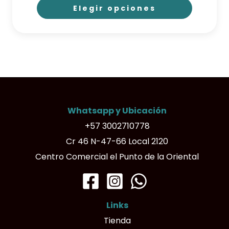
precios:
Elegir opciones
desde
$47.000
Este
hasta
producto
$68.500
tiene
múltiples
variantes.
Las
Whatsapp y Ubicación
opciones
+57 3002710778
se
Cr 46 N-47-66 Local 2120
pueden
Centro Comercial el Punto de la Oriental
elegir
en
la
Links
página
Tienda
de