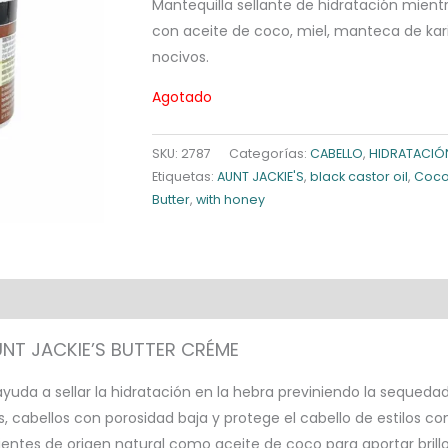
Mantequilla sellante de hidratación mientr
con aceite de coco, miel, manteca de kar
nocivos.
Agotado
SKU:
2787
Categorías:
CABELLO
,
HIDRATACIÓ
Etiquetas:
AUNT JACKIE'S
,
black castor oil
,
Coco
Butter
,
with honey
UNT JACKIE’S BUTTER CRÉME
uda a sellar la hidratación en la hebra previniendo la sequedad 
s, cabellos con porosidad baja y protege el cabello de estilos c
dientes de origen natural como aceite de coco para aportar brill