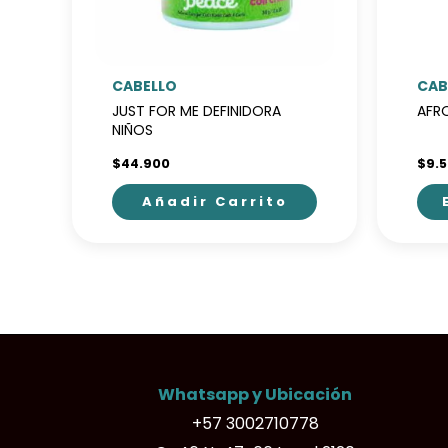
CABELLO
CAB
JUST FOR ME DEFINIDORA
AFRO
NIÑOS
$
44.900
$
9.
Añadir Carrito
Este
pro
tien
múlt
vari
Las
opci
Whatsapp y Ubicación
se
+57 3002710778
pue