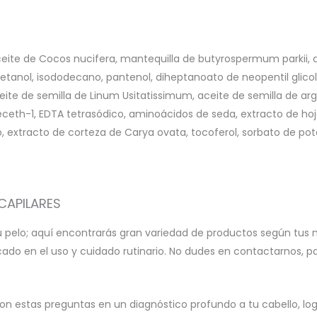
 aceite de Cocos nucifera, mantequilla de butyrospermum parkii, d
etanol, isododecano, pantenol, diheptanoato de neopentil glicol
aceite de semilla de Linum Usitatissimum, aceite de semilla de arg
rideceth-1, EDTA tetrasódico, aminoácidos de seda, extracto de ho
o, extracto de corteza de Carya ovata, tocoferol, sorbato de po
CAPILARES
u pelo; aquí encontrarás gran variedad de productos según tus 
icado en el uso y cuidado rutinario. No dudes en contactarnos, 
on estas preguntas en un diagnóstico profundo a tu cabello, l