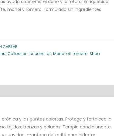
as ayuda a detener el daño y la rotura. Enriquecido
ité, monoi y romero. Formulado sin ingredientes
N CAPILAR
nut Collection
,
coconut oil
,
Monoi oil
,
romero
,
Shea
crónica y las puntas abiertas. Protege y fortalece la
omo tejidos, trenzas y pelucas. Terapia condicionante
o y suavidad, manteca de karité para hidratar