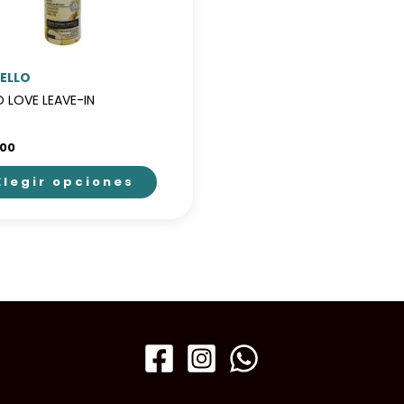
ELLO
 LOVE LEAVE-IN
500
Elegir opciones
ducto
e
iples
antes.
ones
den