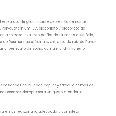
iestearato de glicol, aceite de semilla de ricinus
, Polyquaternium-37, dicaprilato / dicaprato de
ania spinosa, extracto de flor de Plumeria acutifolia,
ja de Rosmarinus officinalis, extracto de raíz de Panax
tasio, benzoato de sodio, cumarina, d-limoneno.
necesidades de cuidado capilar y facial. A demás de
para nosotros siempre será un gusto atenderte.
ograremos realizar una adecuada y completa