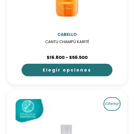
CABELLO
CANTU CHAMPÚ KARITÉ
Rango
$
16.800
-
$
56.500
de
precios:
Elegir opciones
desde
$16.800
Este
hasta
producto
$56.500
tiene
¡Oferta!
múltiples
variantes.
Las