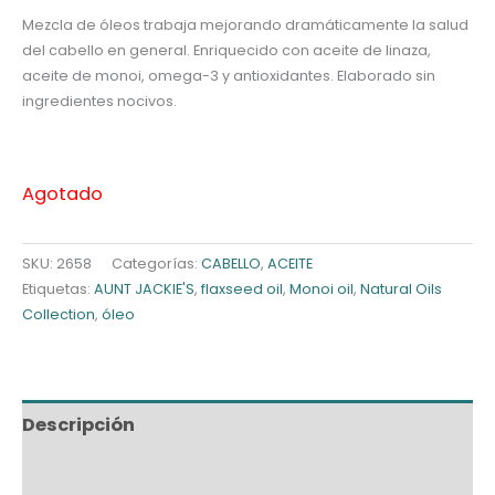
Mezcla de óleos trabaja mejorando dramáticamente la salud
del cabello en general. Enriquecido con aceite de linaza,
aceite de monoi, omega-3 y antioxidantes. Elaborado sin
ingredientes nocivos.
Agotado
SKU:
2658
Categorías:
CABELLO
,
ACEITE
Etiquetas:
AUNT JACKIE'S
,
flaxseed oil
,
Monoi oil
,
Natural Oils
Collection
,
óleo
Descripción
Información adicional