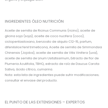
INGREDIENTES ÓLEO NUTRICIÓN
Aceite de semilla de Ricinus Communis (ricino), aceite de
glicina soja (soja), aceite de coco nucifera (coco),
ciclopentasiloxano, benzoato de alquilo C12-15, parfum,
difenilsiloxi fenil trimeticona, Aceite de semilla de Simmondsia
Chinensis (Jojoba), aceite de semilla de Vitis Vinifera (uva),
aceite de semilla de Linum Usitatissimum, Extracto de flor de
Plumeria Acutifolia, TBHQ, extracto de raíz de Daucus Carota
Sativa, ácido cítrico, cumarina.
Nota: esta lista de ingredientes puede sufrir modificaciones;
consultar el envase del producto.
EL PUNTO DE LAS EXTENSIONES – EXPERTOS