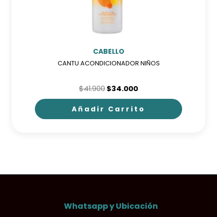
la
página
de
producto
CABELLO
CANTU ACONDICIONADOR NIÑOS
El
El
$
41.900
$
34.000
precio
precio
original
actual
Añadir Carrito
era:
es:
$41.900.
$34.000.
Whatsapp y Ubicación