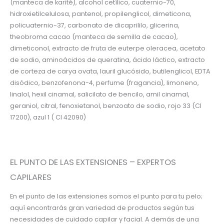
(manteca de karité), alcohol cetílico, cuaternio-70,
hidroxietilcelulosa, pantenol, propilenglicol, dimeticona,
policuaternio-37, carbonato de dicaprililo, glicerina,
theobroma cacao (manteca de semilla de cacao),
dimeticonol, extracto de fruta de euterpe oleracea, acetato
de sodio, aminoácidos de queratina, ácido láctico, extracto
de corteza de carya ovata, lauril glucósido, butilenglicol, EDTA
disódico, benzofenona-4, perfume (fragancia), limoneno,
linalol, hexil cinamal, salicilato de bencilo, amil cinamal,
geraniol, citral, fenoxietanol, benzoato de sodio, rojo 33 (CI
17200), azul 1 ( CI 42090)
EL PUNTO DE LAS EXTENSIONES – EXPERTOS
CAPILARES
En el punto de las extensiones somos el punto para tu pelo;
aquí encontrarás gran variedad de productos según tus
necesidades de cuidado capilar y facial. A demás de una