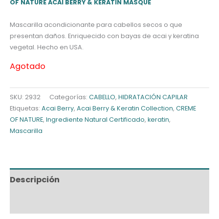
OF NATURE ACAI BERRY & KERATIN MASQUE
Mascarilla acondicionante para cabellos secos o que
presentan daños. Enriquecido con bayas de acai y keratina
vegetal. Hecho en USA.
Agotado
SKU:
2932
Categorías:
CABELLO
,
HIDRATACIÓN CAPILAR
Etiquetas:
Acai Berry
,
Acai Berry & Keratin Collection
,
CREME
OF NATURE
,
Ingrediente Natural Certificado
,
keratin
,
Mascarilla
Descripción
Información adicional